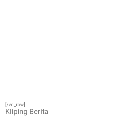
keikhlasan.
Bismillah, semoga
setiap langkah
menjadi ladang
kebaikan🌱
#SDIAIAzhar11Surab
aya #DiklatTakmir
#PemimpinMuda
#Berakhlak Mulia
#surabaya #sekolah
#sekolahdasar
#sekolahsurabaya
[/vc_row]
Kliping Berita