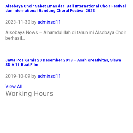
Alsebaya Choir Sabet Emas dari Bali International Choir Festival
dan International Bandung Choral Festival 2023
2023-11-30
by
adminsd11
Alsebaya News – Alhamdulillah di tahun ini Alsebaya Choir
berhasil…
Jawa Pos Kamis 20 Desember 2018 – Asah Kreativitas, Siswa
SDIA 11 Buat Film
2019-10-09
by
adminsd11
View All
Working Hours
OFFICE
Senin – Jum'at
07:00 – 16:00 WIB