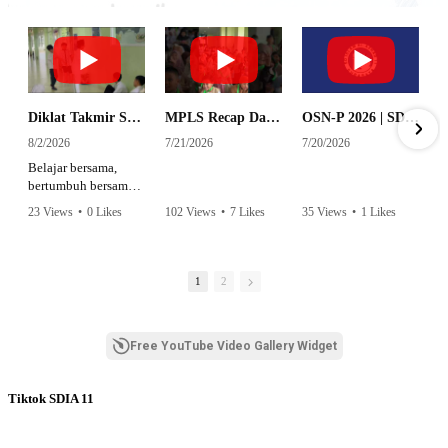
Diklat Takmir SDI Al Azhar 11 Surabaya
MPLS Recap Day 1 - SDI Al Azhar 11 Surabaya
OSN-P 2026 | SD - 20533043 - SD ISLAM AL AZHAR 11 SURABAYA | IPA
8/2/2026
7/21/2026
7/20/2026
Belajar bersama,
bertumbuh bersama,
dan siap mengemban
23 Views
•
0 Likes
102 Views
•
7 Likes
35 Views
•
1 Likes
amanah.
•
0 Comments
•
0 Comments
Semangat peserta
dalam Diklat Takmir
1
2
SDI Al Azhar 11
Surabaya menjadi
langkah awal
Free YouTube Video Gallery Widget
mencetak pemimpin-
pemimpin muda
yang berakhlak,
Tiktok SDIA 11
bertanggung jawab,
dan siap melayani
dengan penuh