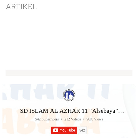
ARTIKEL
SD ISLAM AL AZHAR 11 “Alsebaya”
Surabaya
542 Subscribers
•
212 Videos
•
90K Views