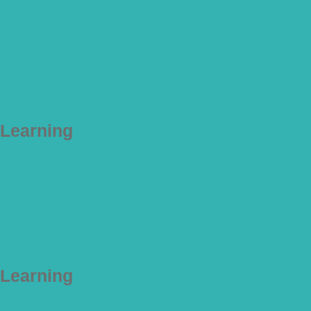
How to Think
Learning
How to Do
Learning
How to Be