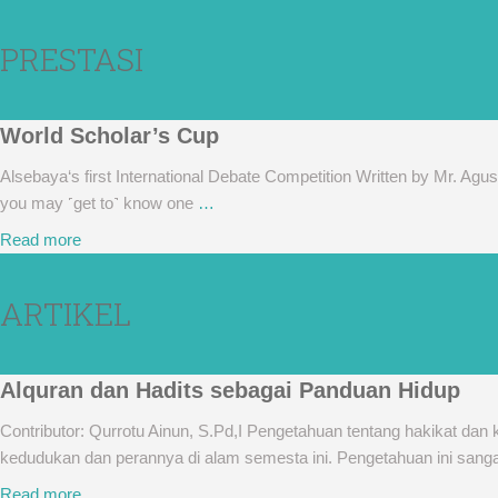
PRESTASI
World Scholar’s Cup
Alsebaya‘s first International Debate Competition Written by Mr. Ag
you may ˹get to˺ know one
…
Read more
ARTIKEL
Alquran dan Hadits sebagai Panduan Hidup
Contributor: Qurrotu Ainun, S.Pd,I Pengetahuan tentang hakikat da
kedudukan dan perannya di alam semesta ini. Pengetahuan ini sang
Read more