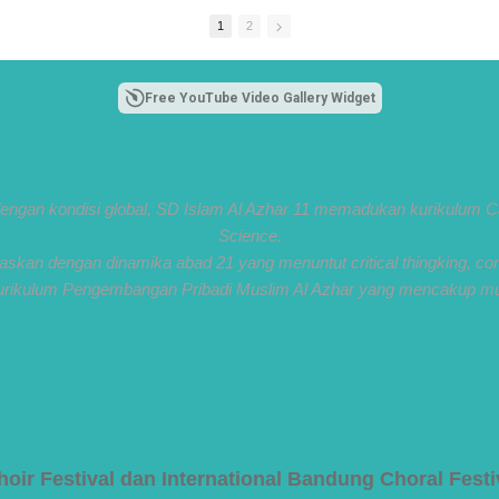
1
2
Free YouTube Video Gallery Widget
dengan kondisi global, SD Islam Al Azhar 11 memadukan kurikulum C
Science.
kan dengan dinamika abad 21 yang menuntut critical thingking, commu
urikulum Pengembangan Pribadi Muslim Al Azhar yang mencakup mua
hoir Festival dan International Bandung Choral Festi