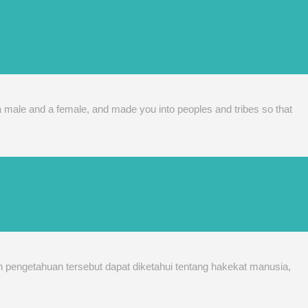
a male and a female, and made you into peoples and tribes so that
 pengetahuan tersebut dapat diketahui tentang hakekat manusia,