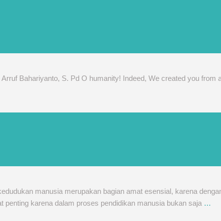
us Arruf Bahariyanto, S. Pd O humanity! Indeed, We created you from 
n kedudukan manusia merupakan bagian amat esensial, karena dengan
at penting karena dalam proses pendidikan manusia bukan saja
…