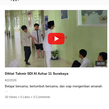
00:50
Diklat Takmir SDI Al Azhar 11 Surabaya
8/2/2026
Belajar bersama, bertumbuh bersama, dan siap mengemban amanah.
Semangat peserta dalam Diklat Takmir SDI Al Azhar 11 Surabaya
30 Views
•
0 Likes
•
0 Comments
menjadi langkah awal mencetak pemimpin-pemimpin muda yang
berakhlak, bertanggung jawab, dan siap melayani dengan penuh
keikhlasan.