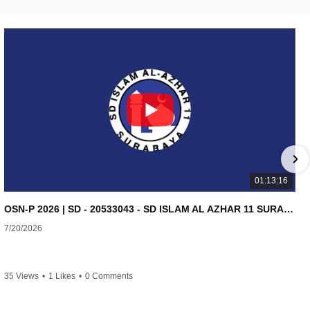
01:13:16
OSN-P 2026 | SD - 20533043 - SD ISLAM AL AZHAR 11 SURABAYA | IPA
7/20/2026
35 Views
•
1 Likes
•
0 Comments