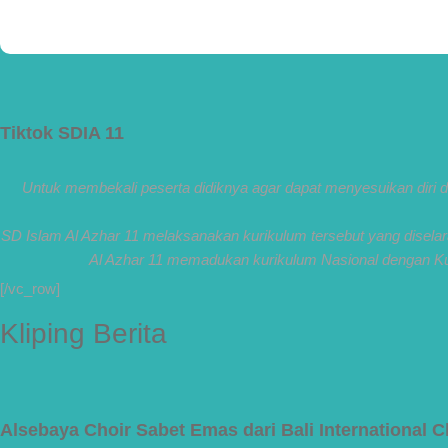
Bismillah, semoga setiap langkah menjadi ladang kebaikan🌱
#SDIAIAzhar11Surabaya #DiklatTakmir #PemimpinMuda #Berakhlak
Mulia #surabaya #sekolah #sekolahdasar #sekolahsurabaya
Tiktok SDIA 11
Untuk membekali peserta didiknya agar dapat menyesuikan diri 
SD Islam Al Azhar 11 melaksanakan kurikulum tersebut yang diselaras
Al Azhar 11 memadukan kurikulum Nasional dengan K
[/vc_row]
Kliping Berita
Alsebaya Choir Sabet Emas dari Bali International C