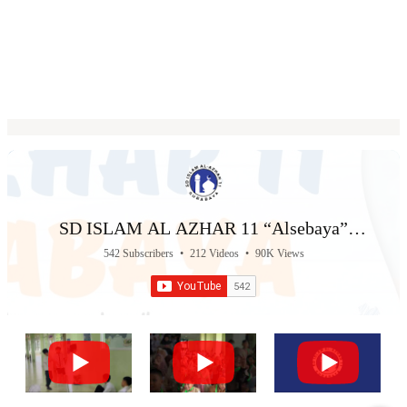
SD ISLAM AL AZHAR 11 “Alsebaya”
Surabaya
542 Subscribers
•
212 Videos
•
90K Views