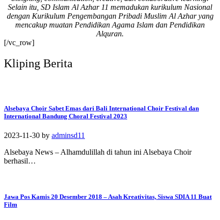
Selain itu, SD Islam Al Azhar 11 memadukan kurikulum Nasional
#SDIAIAzhar11Surab
dengan Kurikulum Pengembangan Pribadi Muslim Al Azhar yang
aya #DiklatTakmir
mencakup muatan Pendidikan Agama Islam dan Pendidikan
#PemimpinMuda
Alquran.
#Berakhlak Mulia
[/vc_row]
#surabaya #sekolah
#sekolahdasar
Kliping Berita
#sekolahsurabaya
Alsebaya Choir Sabet Emas dari Bali International Choir Festival dan
International Bandung Choral Festival 2023
2023-11-30
by
adminsd11
Alsebaya News – Alhamdulillah di tahun ini Alsebaya Choir
berhasil…
Jawa Pos Kamis 20 Desember 2018 – Asah Kreativitas, Siswa SDIA 11 Buat
Film