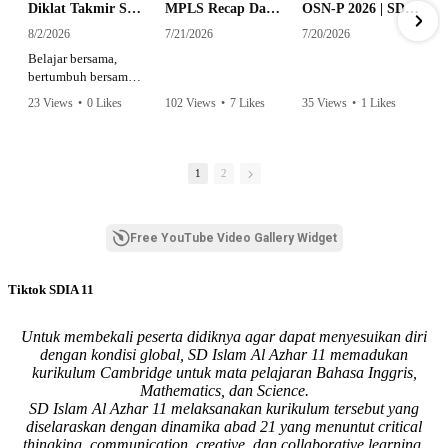
Diklat Takmir SDI Al Azhar 11 Surabaya
MPLS Recap Day 1 - SDI Al Azhar 11 Surabaya
OSN-P 2026 | SD - 20533043 - SD ISLAM AL AZHAR 11 SURABAYA | IPA
8/2/2026
7/21/2026
7/20/2026
Belajar bersama,
bertumbuh bersama,
dan siap mengemban
23 Views
•
0 Likes
102 Views
•
7 Likes
35 Views
•
1 Likes
amanah.
•
0 Comments
•
0 Comments
Semangat peserta
dalam Diklat Takmir
1
2
SDI Al Azhar 11
Surabaya menjadi
langkah awal
Free YouTube Video Gallery Widget
mencetak pemimpin-
pemimpin muda
yang berakhlak,
Tiktok SDIA 11
bertanggung jawab,
dan siap melayani
dengan penuh
Untuk membekali peserta didiknya agar dapat menyesuikan diri
keikhlasan.
dengan kondisi global, SD Islam Al Azhar 11 memadukan
kurikulum Cambridge untuk mata pelajaran Bahasa Inggris,
Bismillah, semoga
Mathematics, dan Science.
setiap langkah
SD Islam Al Azhar 11 melaksanakan kurikulum tersebut yang
menjadi ladang
diselaraskan dengan dinamika abad 21 yang menuntut critical
kebaikan🌱
thingking, communication, creative, dan collaborative learning.