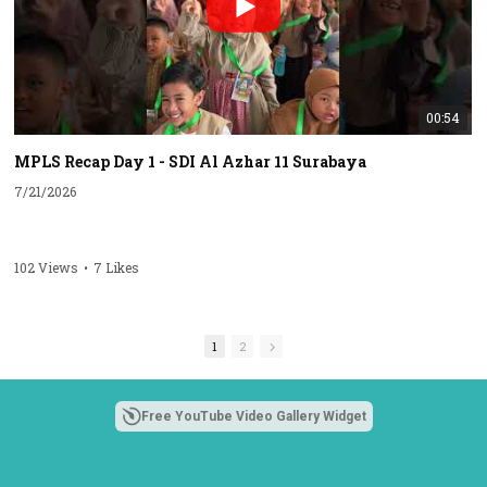
00:54
MPLS Recap Day 1 - SDI Al Azhar 11 Surabaya
7/21/2026
102 Views
•
7 Likes
1
2
Free YouTube Video Gallery Widget