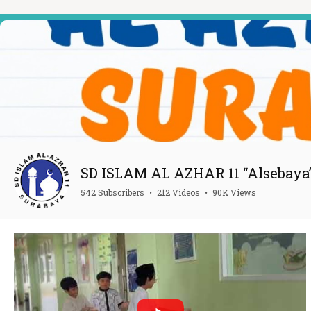
SD ISLAM AL AZHAR 11 “Alsebaya
542 Subscribers
•
212 Videos
•
90K Views