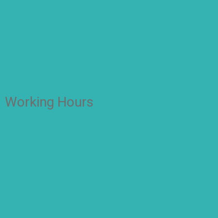
Working Hours
OFFICE
Senin – Jum'at
07:00 – 16:00 WIB
CLASS