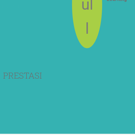
How to Do
How to Be
PRESTASI