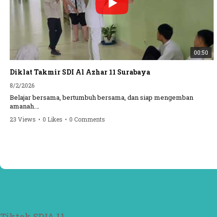
00:50
Diklat Takmir SDI Al Azhar 11 Surabaya
8/2/2026
Belajar bersama, bertumbuh bersama, dan siap mengemban
amanah.
23 Views
•
0 Likes
•
0 Comments
Semangat peserta dalam Diklat Takmir SDI Al Azhar 11 Surabaya
menjadi langkah awal mencetak pemimpin-pemimpin muda yang
berakhlak, bertanggung jawab, dan siap melayani dengan penuh
keikhlasan.
Bismillah, semoga setiap langkah menjadi ladang kebaikan🌱
#SDIAIAzhar11Surabaya #DiklatTakmir #PemimpinMuda
#Berakhlak Mulia #surabaya #sekolah #sekolahdasar
#sekolahsurabaya
Tiktok SDIA 11