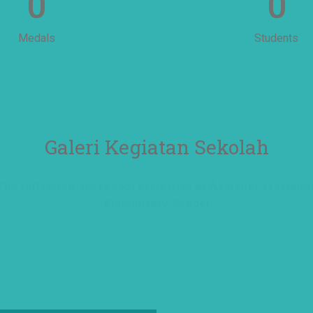
0
0
Medals
Students
Galeri Kegiatan Sekolah
The following are school activities at Al Azhar 11 Islami
Elementary School