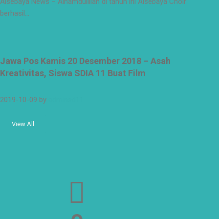
Alsebaya News – Alhamdulillah di tahun ini Alsebaya Choir
berhasil…
Jawa Pos Kamis 20 Desember 2018 – Asah
Kreativitas, Siswa SDIA 11 Buat Film
2019-10-09
by
adminsd11
View All