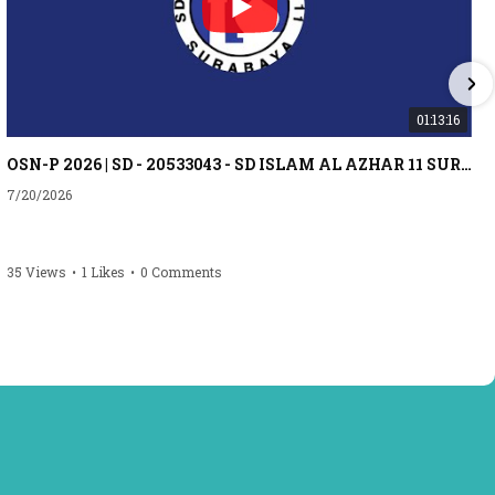
01:13:16
OSN-P 2026 | SD - 20533043 - SD ISLAM AL AZHAR 11 SURABAYA | IPA
7/20/2026
35 Views
•
1 Likes
•
0 Comments