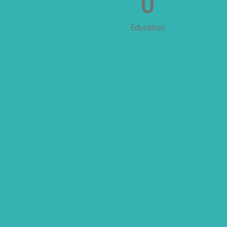
0
Education
c