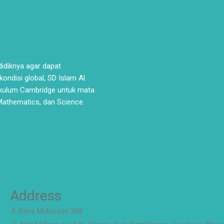
idiknya agar dapat
ondisi global, SD Islam Al
kulum Cambridge untuk mata
 Mathematics, dan Science.
Address
Jl. Raya Mulyosari 368