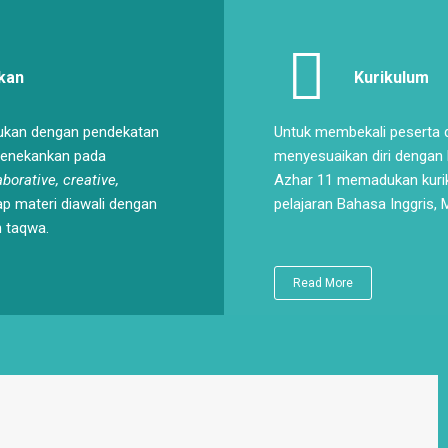
kan
Kurikulum
ukan dengan pendekatan
Untuk membekali peserta d
menekankan pada
menyesuaikan diri dengan k
aborative, creative,
Azhar 11 memadukan kuri
ap materi diawali dengan
pelajaran Bahasa Inggris,
 taqwa.
Read More