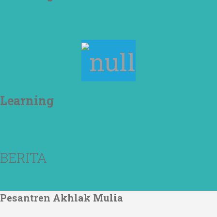
How to Be
Learning
How To Live Together
BERITA
Pesantren Akhlak Mulia