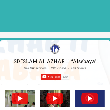
SD ISLAM AL AZHAR 11 “Alsebaya”
Surabaya
542 Subscribers
•
212 Videos
•
90K Views