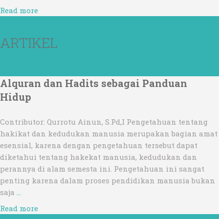
Read more
ARTIKEL
Alquran dan Hadits sebagai Panduan
Hidup
Contributor: Qurrotu Ainun, S.Pd,I Pengetahuan tentang
hakikat dan kedudukan manusia merupakan bagian amat
esensial, karena dengan pengetahuan tersebut dapat
diketahui tentang hakekat manusia, kedudukan dan
perannya di alam semesta ini. Pengetahuan ini sangat
penting karena dalam proses pendidikan manusia bukan
saja
…
Read more