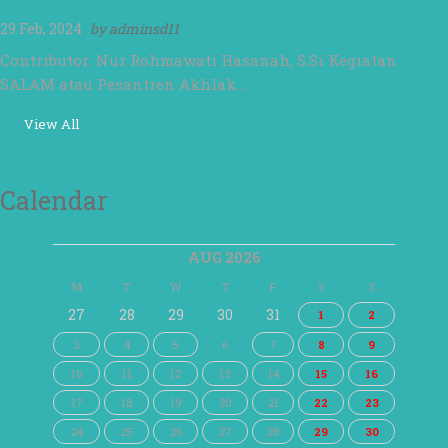
29 Feb, 2024
by
adminsd11
Contributor: Nur Rohmawati Hasanah, S.Si Kegiatan
SALAM atau Pesantren Akhlak…
View All
Calendar
AUG 2026
M
T
W
T
F
S
S
27
28
29
30
31
1
2
3
4
5
6
7
8
9
10
11
12
13
14
15
16
17
18
19
20
21
22
23
24
25
26
27
28
29
30