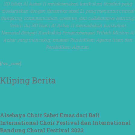
SD Islam Al Azhar 11 melaksanakan kurikulum tersebut yang
menjadi ladang
kebaikan🌱
diselaraskan dengan dinamika abad 21 yang menuntut critical
thingking, communication, creative, dan collaborative learning.
#SDIAIAzhar11Sura
Selain itu, SD Islam Al Azhar 11 memadukan kurikulum
baya
#DiklatTakmir
Nasional dengan Kurikulum Pengembangan Pribadi Muslim Al
#PemimpinMuda
Azhar yang mencakup muatan Pendidikan Agama Islam dan
#Berakhlak Mulia
Pendidikan Alquran.
#surabaya
#sekolah
#sekolahdasar
[/vc_row]
#sekolahsurabaya
Kliping Berita
Alsebaya Choir Sabet Emas dari Bali
International Choir Festival dan International
Bandung Choral Festival 2023