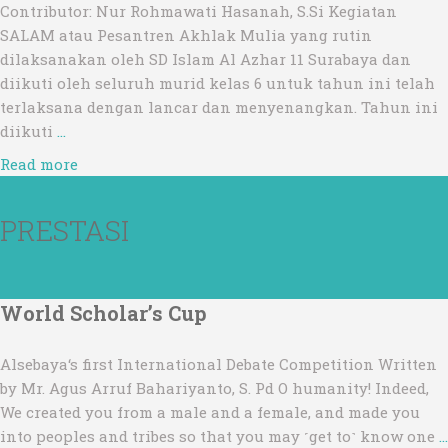
Contributor: Nur Rohmawati Hasanah, S.Si Kegiatan
SALAM atau Pesantren Akhlak Mulia yang rutin
dilaksanakan oleh SD Islam Al Azhar 11 Surabaya dan
diikuti oleh seluruh murid kelas 6 untuk tahun ini telah
terlaksana dengan lancar dan menyenangkan. Tahun ini
diikuti
…
Read more
PRESTASI
World Scholar’s Cup
Alsebaya‘s first International Debate Competition Written
by Mr. Agus Arruf Bahariyanto, S. Pd O humanity! Indeed,
We created you from a male and a female, and made you
into peoples and tribes so that you may ˹get to˺ know one
…