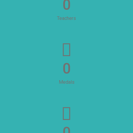
0
Teachers
0
Medals
0