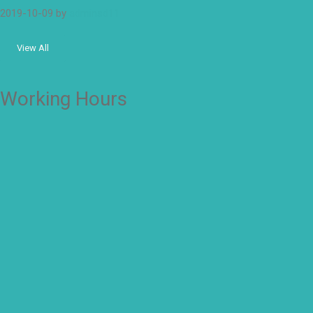
2019-10-09
by
adminsd11
View All
Working Hours
OFFICE
Senin – Jum'at
07:00 – 16:00 WIB
CLASS
Kelas 1-2
Senin-kamis: 7.00-14.00 WIB