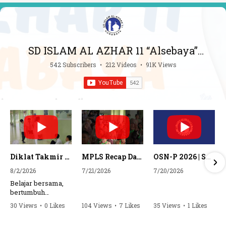
SD ISLAM AL AZHAR 11 “Alsebaya”
Surabaya
542 Subscribers
•
212 Videos
•
91K Views
Diklat Takmir SDI Al Azhar 11 Surabaya
MPLS Recap Day 1 - SDI Al Azhar 11 Surabaya
OSN-P 2026 | SD - 20533043 - SD ISLAM AL AZHAR 11 SURABAYA | IPA
8/2/2026
7/21/2026
7/20/2026
Belajar bersama,
bertumbuh
bersama, dan siap
30 Views
•
0 Likes
104 Views
•
7 Likes
35 Views
•
1 Likes
mengemban
•
0 Comments
•
0 Comments
amanah.