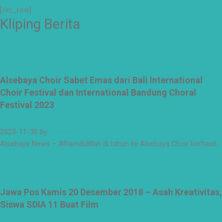
#surabaya
[/vc_row]
#sekolah
Kliping Berita
#sekolahdasar
#sekolahsurabaya
Alsebaya Choir Sabet Emas dari Bali International
Choir Festival dan International Bandung Choral
Festival 2023
2023-11-30
by
adminsd11
Alsebaya News – Alhamdulillah di tahun ini Alsebaya Choir berhasil…
Jawa Pos Kamis 20 Desember 2018 – Asah Kreativitas,
Siswa SDIA 11 Buat Film