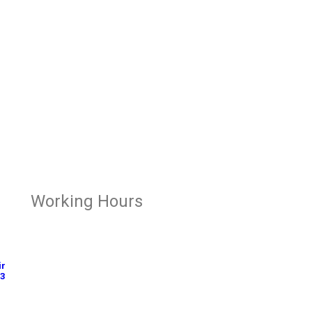
Working Hours
OFFICE
Senin – Jum'at
ir
23
07:00 – 16:00 WIB