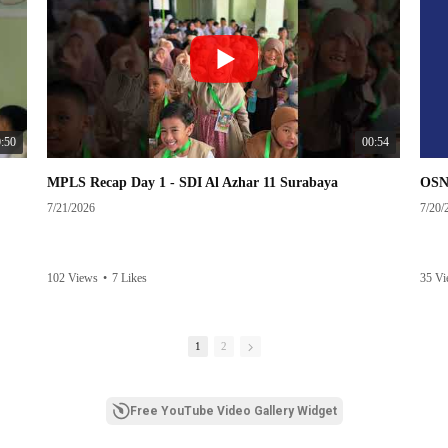
:50
00:54
MPLS Recap Day 1 - SDI Al Azhar 11 Surabaya
7/21/2026
7/20/
102 Views
•
7 Likes
35 V
abaya
gan
1
2
🌱
Free YouTube Video Gallery Widget