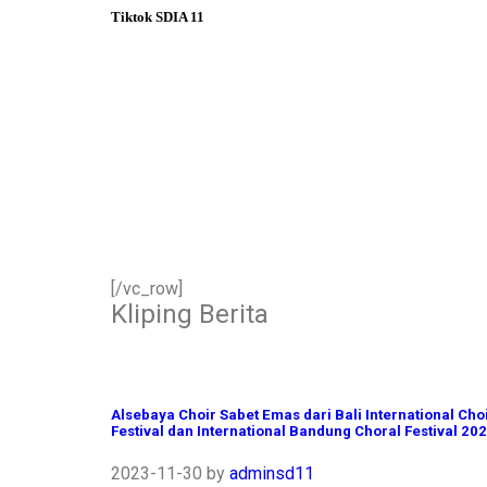
#sekolahsurabaya
Tiktok SDIA 11
[/vc_row]
Kliping Berita
Alsebaya Choir Sabet Emas dari Bali International Cho
Festival dan International Bandung Choral Festival 20
2023-11-30
by
adminsd11