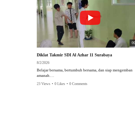
00
Diklat Takmir SDI Al Azhar 11 Surabaya
8/2/2026
Belajar bersama, bertumbuh bersama, dan siap mengemban
amanah.
23 Views
•
0 Likes
•
0 Comments
Semangat peserta dalam Diklat Takmir SDI Al Azhar 11 Sur
menjadi langkah awal mencetak pemimpin-pemimpin muda
yang berakhlak, bertanggung jawab, dan siap melayani den
penuh keikhlasan.
Bismillah, semoga setiap langkah menjadi ladang kebaikan
#SDIAIAzhar11Surabaya #DiklatTakmir #PemimpinMuda
#Berakhlak Mulia #surabaya #sekolah #sekolahdasar