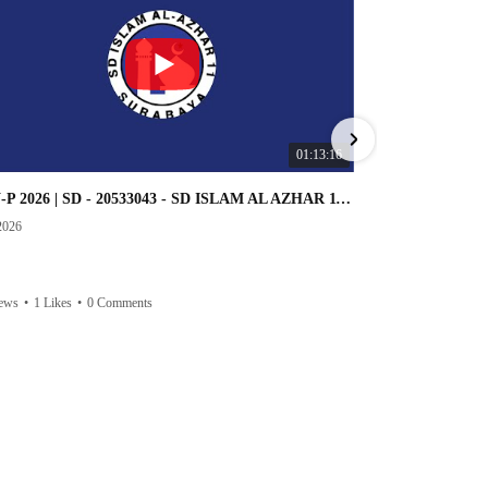
01:13:16
OSN-P 2026 | SD - 20533043 - SD ISLAM AL AZHAR 11 SURABAYA | IPA
2026
7/20/2026
iews
•
1 Likes
•
0 Comments
40 Views
•
0 Li