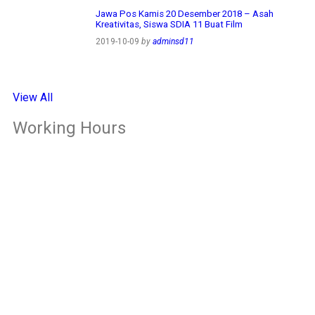
Jawa Pos Kamis 20 Desember 2018 – Asah
Kreativitas, Siswa SDIA 11 Buat Film
2019-10-09
by
adminsd11
View All
Working Hours
OFFICE
Senin – Jum'at
07:00 – 16:00 WIB
CLASS
Kelas 1-2
Senin-kamis: 7.00-14.00 WIB