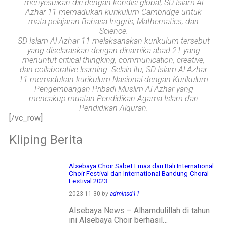
menyesuikan diri dengan kondisi global, SD Islam Al
menjadi ladang
Azhar 11 memadukan kurikulum Cambridge untuk
kebaikan🌱
mata pelajaran Bahasa Inggris, Mathematics, dan
Science.
#SDIAIAzhar11Surab
SD Islam Al Azhar 11 melaksanakan kurikulum tersebut
aya #DiklatTakmir
yang diselaraskan dengan dinamika abad 21 yang
#PemimpinMuda
menuntut critical thingking, communication, creative,
#Berakhlak Mulia
dan collaborative learning. Selain itu, SD Islam Al Azhar
#surabaya #sekolah
11 memadukan kurikulum Nasional dengan Kurikulum
#sekolahdasar
Pengembangan Pribadi Muslim Al Azhar yang
#sekolahsurabaya
mencakup muatan Pendidikan Agama Islam dan
Pendidikan Alquran.
[/vc_row]
Kliping Berita
Alsebaya Choir Sabet Emas dari Bali International
Choir Festival dan International Bandung Choral
Festival 2023
2023-11-30
by
adminsd11
Alsebaya News – Alhamdulillah di tahun
ini Alsebaya Choir berhasil…