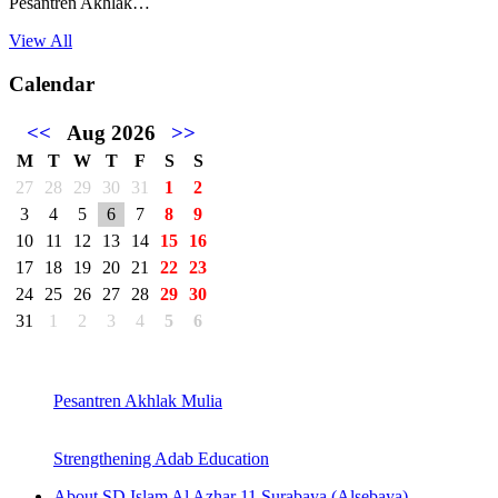
Pesantren Akhlak…
View All
Calendar
<<
Aug 2026
>>
M
T
W
T
F
S
S
27
28
29
30
31
1
2
3
4
5
6
7
8
9
10
11
12
13
14
15
16
17
18
19
20
21
22
23
24
25
26
27
28
29
30
31
1
2
3
4
5
6
Pesantren Akhlak Mulia
Strengthening Adab Education
About SD Islam Al Azhar 11 Surabaya (Alsebaya)