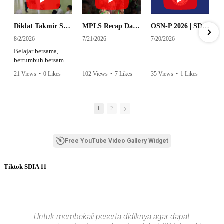
Diklat Takmir SDI Al Azhar 11 Surabaya
MPLS Recap Day 1 - SDI Al Azhar 11 Surabaya
OSN-P 2026 | SD - 20533043 - SD ISLAM AL AZHAR 11 SURABAYA | IPA
8/2/2026
7/21/2026
7/20/2026
Belajar bersama,
bertumbuh bersama,
dan siap mengemban
21 Views
•
0 Likes
102 Views
•
7 Likes
35 Views
•
1 Likes
amanah.
•
0 Comments
•
0 Comments
Semangat peserta
dalam Diklat Takmir
1
2
SDI Al Azhar 11
Surabaya menjadi
langkah awal
Free YouTube Video Gallery Widget
mencetak pemimpin-
pemimpin muda
yang berakhlak,
Tiktok SDIA 11
bertanggung jawab,
dan siap melayani
dengan penuh
keikhlasan.
Bismillah, semoga
Untuk membekali peserta didiknya agar dapat
setiap langkah