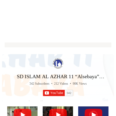
SD ISLAM AL AZHAR 11 “Alsebaya”
Surabaya
542 Subscribers
•
212 Videos
•
90K Views