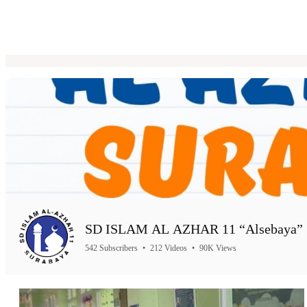
SD ISLAM AL AZHAR 11 “Alsebaya” 
542 Subscribers
•
212 Videos
•
90K Views