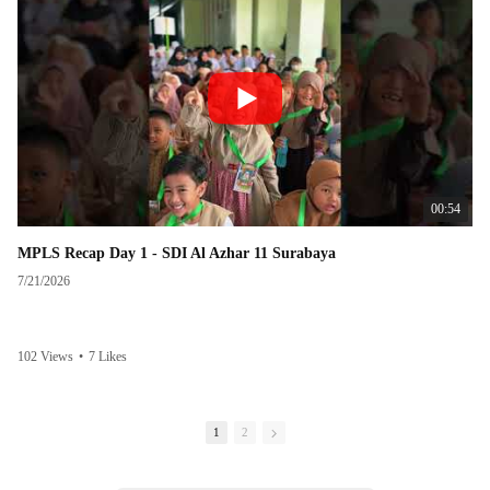
00:54
MPLS Recap Day 1 - SDI Al Azhar 11 Surabaya
7/21/2026
102 Views
•
7 Likes
1
2