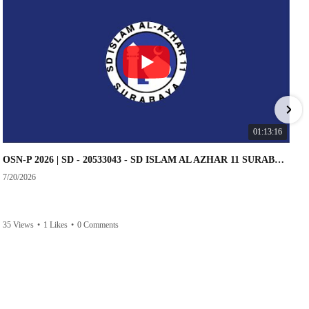
01:13:16
OSN-P 2026 | SD - 20533043 - SD ISLAM AL AZHAR 11 SURABAYA | IPA
7/20/2026
35 Views
•
1 Likes
•
0 Comments