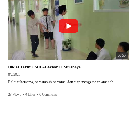
00:50
Diklat Takmir SDI Al Azhar 11 Surabaya
8/2/2026
Belajar bersama, bertumbuh bersama, dan siap mengemban amanah.
Semangat peserta dalam Diklat Takmir SDI Al Azhar 11 Surabaya menjadi
23 Views
•
0 Likes
•
0 Comments
langkah awal mencetak pemimpin-pemimpin muda yang berakhlak,
bertanggung jawab, dan siap melayani dengan penuh keikhlasan.
Bismillah, semoga setiap langkah menjadi ladang kebaikan🌱
#SDIAIAzhar11Surabaya #DiklatTakmir #PemimpinMuda #Berakhlak
Mulia #surabaya #sekolah #sekolahdasar #sekolahsurabaya