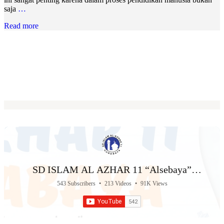
saja
…
Read more
SD ISLAM AL AZHAR 11 “Alsebaya”
Surabaya
543 Subscribers
•
213 Videos
•
91K Views