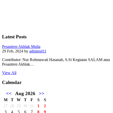
Latest Posts
Pesantren Akhlak Mulia
29 Feb, 2024
by
adminsd11
Contributor: Nur Rohmawati Hasanah, S.Si Kegiatan SALAM atau
Pesantren Akhlak…
View All
Calendar
<<
Aug 2026
>>
M
T
W
T
F
S
S
27
28
29
30
31
1
2
3
4
5
6
7
8
9