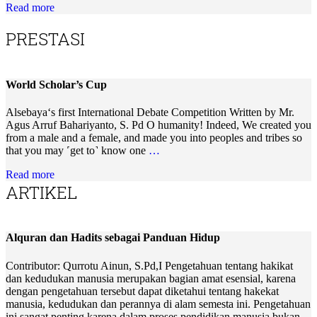
Read more
PRESTASI
World Scholar’s Cup
Alsebaya‘s first International Debate Competition Written by Mr.
Agus Arruf Bahariyanto, S. Pd O humanity! Indeed, We created you
from a male and a female, and made you into peoples and tribes so
that you may ˹get to˺ know one
…
Read more
ARTIKEL
Alquran dan Hadits sebagai Panduan Hidup
Contributor: Qurrotu Ainun, S.Pd,I Pengetahuan tentang hakikat
dan kedudukan manusia merupakan bagian amat esensial, karena
dengan pengetahuan tersebut dapat diketahui tentang hakekat
manusia, kedudukan dan perannya di alam semesta ini. Pengetahuan
ini sangat penting karena dalam proses pendidikan manusia bukan