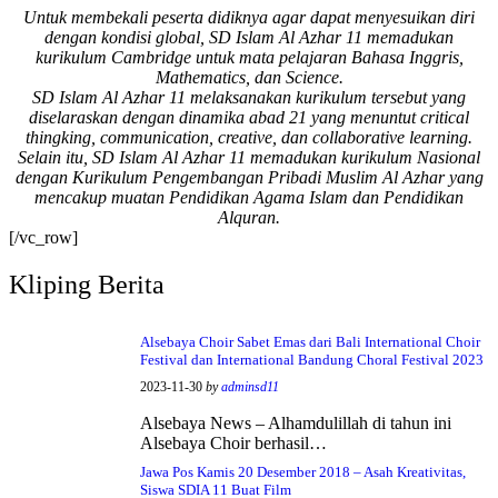
Untuk membekali peserta didiknya agar dapat menyesuikan diri
Bismillah, semoga
dengan kondisi global, SD Islam Al Azhar 11 memadukan
setiap langkah
kurikulum Cambridge untuk mata pelajaran Bahasa Inggris,
menjadi ladang
Mathematics, dan Science.
kebaikan🌱
SD Islam Al Azhar 11 melaksanakan kurikulum tersebut yang
diselaraskan dengan dinamika abad 21 yang menuntut critical
#SDIAIAzhar11Surab
thingking, communication, creative, dan collaborative learning.
aya #DiklatTakmir
Selain itu, SD Islam Al Azhar 11 memadukan kurikulum Nasional
#PemimpinMuda
dengan Kurikulum Pengembangan Pribadi Muslim Al Azhar yang
#Berakhlak Mulia
mencakup muatan Pendidikan Agama Islam dan Pendidikan
#surabaya #sekolah
Alquran.
#sekolahdasar
[/vc_row]
#sekolahsurabaya
Kliping Berita
Alsebaya Choir Sabet Emas dari Bali International Choir
Festival dan International Bandung Choral Festival 2023
2023-11-30
by
adminsd11
Alsebaya News – Alhamdulillah di tahun ini
Alsebaya Choir berhasil…
Jawa Pos Kamis 20 Desember 2018 – Asah Kreativitas,
Siswa SDIA 11 Buat Film