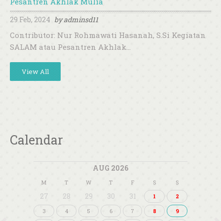
Pesantren Akhlak Mulia
29 Feb, 2024
by
adminsd11
Contributor: Nur Rohmawati Hasanah, S.Si Kegiatan
SALAM atau Pesantren Akhlak…
View All
Calendar
AUG 2026
M
T
W
T
F
S
S
27
28
29
30
31
1
2
3
4
5
6
7
8
9