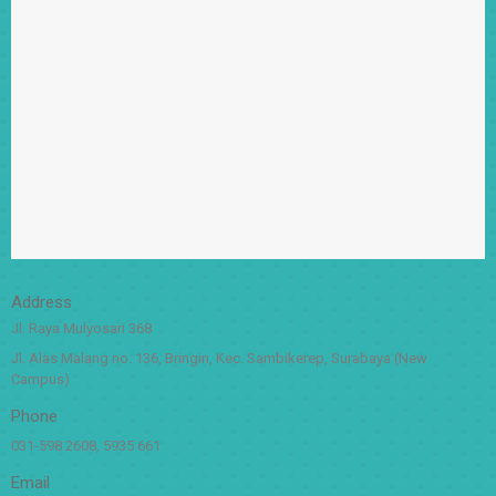
Address
Jl. Raya Mulyosari 368
Jl. Alas Malang no. 136, Bringin, Kec. Sambikerep, Surabaya (New
Campus)
Phone
031-598 2608, 5935 661
Email