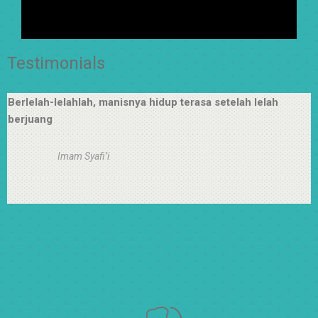
Testimonials
Berlelah-lelahlah, manisnya hidup terasa setelah lelah
berjuang
Imam Syafi’i