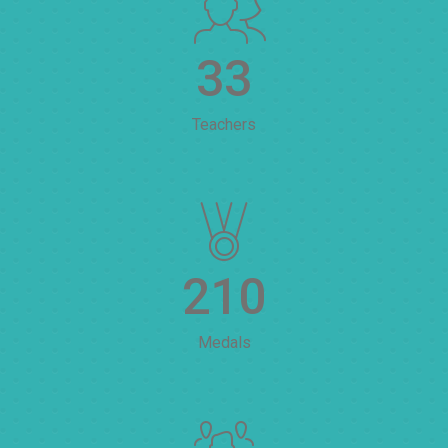
33
Teachers
210
Medals