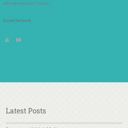
admin@sdialazhar11.sch.id
Social Network
Latest Posts