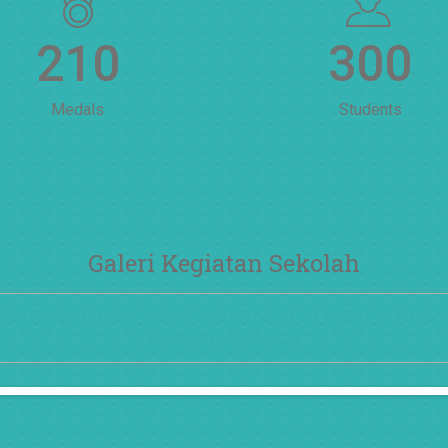
210
300
Medals
Students
Galeri Kegiatan Sekolah
The following are school activities at Al Azhar 11 Islami
Elementary School