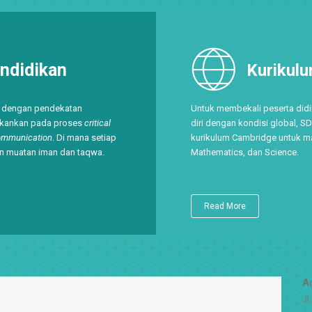
ndidikan
Kurikul
n dengan pendekatan
Untuk membekali peserta did
ekankan pada proses
critical
diri dengan kondisi global, 
 communication
. Di mana setiap
kurikulum Cambridge untuk ma
n muatan iman dan taqwa.
Mathematics, dan Science.
Read More
A
Jl