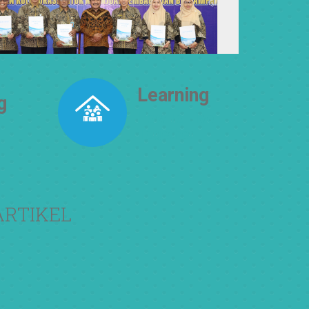
Learning
g
How To Live
Together
ARTIKEL