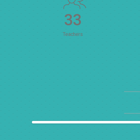
33
Teachers