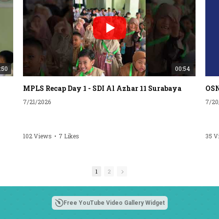
:50
00:54
MPLS Recap Day 1 - SDI Al Azhar 11 Surabaya
7/21/2026
7/20
102 Views
•
7 Likes
35 V
 11
n-
b,
1
2
Free YouTube Video Gallery Widget