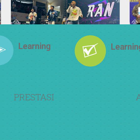
Learning
Learnin
How to Do
How to Be
PRESTASI