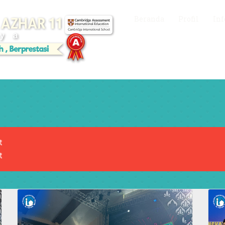
Beranda
Profil
Inf
t
t