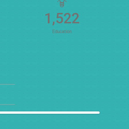
1,522
Education
c