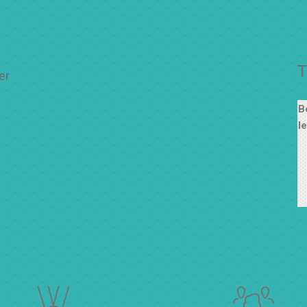
CLASS
T
er
Kelas 1-2
Senin-kamis: 7.00-14.00 WIB
B
Jumat: 7.00-13.00 WIB
l
Kelas 3-6
Senin-kamis: 7.00-15.30 WIB
Jumat: 7.00-14.00 WIB