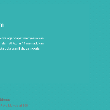
um
iknya agar dapat menyesuaikan
SD Islam Al Azhar 11 memadukan
ta pelajaran Bahasa Inggris,
ddress
. Raya Mulyosari 368