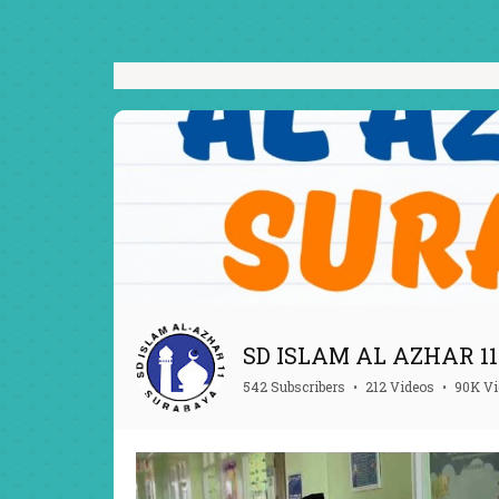
SD ISLAM AL AZHAR 11 
542 Subscribers
•
212 Videos
•
90K V