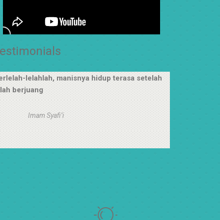
estimonials
erlelah-lelahlah, manisnya hidup terasa setelah
elah berjuang
Imam Syafi’i