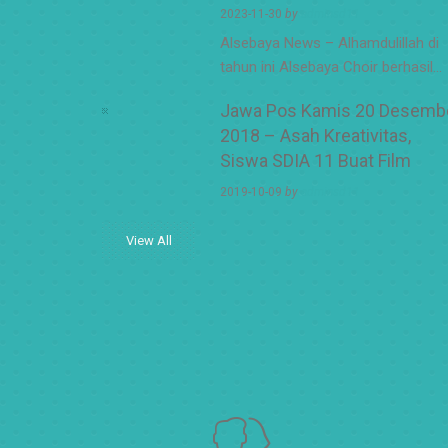
2023-11-30
by
adminsd11
Alsebaya News – Alhamdulillah di
tahun ini Alsebaya Choir berhasil…
Jawa Pos Kamis 20 Desemb
2018 – Asah Kreativitas,
Siswa SDIA 11 Buat Film
2019-10-09
by
adminsd11
View All