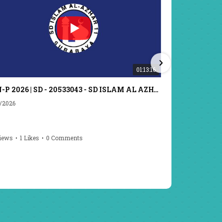
01:13:16
OSN-P 2026 | SD - 20533043 - SD ISLAM AL AZHAR 11 SURABAYA | IPA
/2026
7/20/2026
iews
•
1 Likes
•
0 Comments
40 Views
•
0 