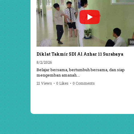
00
Diklat Takmir SDI Al Azhar 11 Surabaya
8/2/2026
Belajar bersama, bertumbuh bersama, dan siap
mengemban amanah.
21 Views
•
0 Likes
•
0 Comments
Semangat peserta dalam Diklat Takmir SDI Al Azhar
Surabaya menjadi langkah awal mencetak pemimpi
pemimpin muda yang berakhlak, bertanggung jawa
dan siap melayani dengan penuh keikhlasan.
Bismillah, semoga setiap langkah menjadi ladang
kebaikan
#SDIAIAzhar11Surabaya #DiklatTakmir