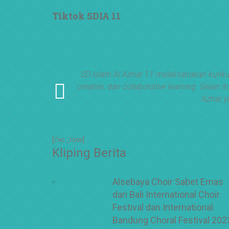
#PemimpinMuda #Berakhlak Mulia #surabaya
#sekolah #sekolahdasar #sekolahsurabaya
Tiktok SDIA 11
ge untuk mata
SD Islam Al Azhar 11 melaksanakan kuriku
creative, dan collaborative learning. Sel
Azhar y
[/vc_row]
Kliping Berita
Alsebaya Choir Sabet Emas
dari Bali International Choir
Festival dan International
Bandung Choral Festival 202