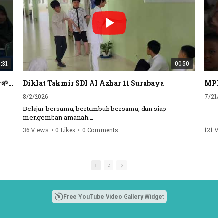
:31
00:50
Pembinaan Guru oleh Pengawas YPI Al Azhar🌱 #short #ytshorts #yt #guru #sekolah #surabaya #alazhar
Diklat Takmir SDI Al Azhar 11 Surabaya
MPL
8/2/2026
7/21
Belajar bersama, bertumbuh bersama, dan siap
mengemban amanah.
36 Views
•
0 Likes
•
0 Comments
121 
Semangat peserta dalam Diklat Takmir SDI Al Azhar 11
Surabaya menjadi langkah awal mencetak pemimpin-
pemimpin muda yang berakhlak, bertanggung jawab,
dan siap melayani dengan penuh keikhlasan.
1
2
Bismillah, semoga setiap langkah menjadi ladang
kebaikan🌱
Free YouTube Video Gallery Widget
#SDIAIAzhar11Surabaya #DiklatTakmir
#PemimpinMuda #Berakhlak Mulia #surabaya