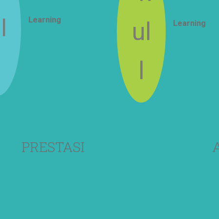
Learning
Learning
How to Do
How to Be
PRESTASI