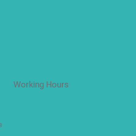
#sekolah #sekolahdasar #sekolahsurabaya
Working Hours
OFFICE
Senin – Jum'at
3
07:00 – 16:00 WIB