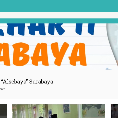
“Alsebaya” Surabaya
iews