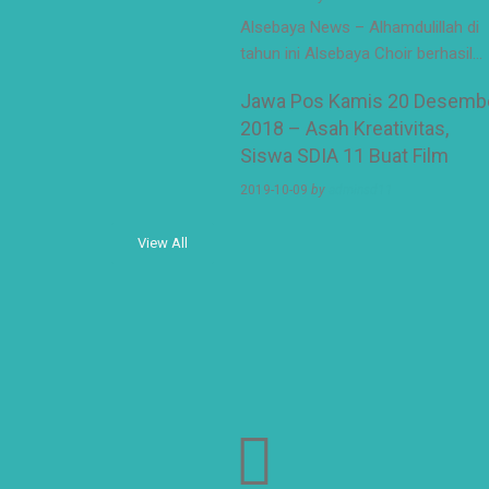
Alsebaya News – Alhamdulillah di
tahun ini Alsebaya Choir berhasil…
Jawa Pos Kamis 20 Desemb
2018 – Asah Kreativitas,
Siswa SDIA 11 Buat Film
2019-10-09
by
adminsd11
View All