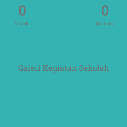
0
0
Medals
Students
Galeri Kegiatan Sekolah
The following are school activities at Al Azhar 11 Islami
Elementary School