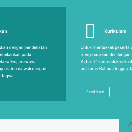
kan
Kurikulum
ukan dengan pendekatan
Untuk membekali peserta d
menekankan pada
menyesuaikan diri dengan k
aborative, creative,
Azhar 11 memadukan kuri
ap materi diawali dengan
pelajaran Bahasa Inggris,
 taqwa.
Read More