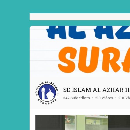
SD ISLAM AL AZHAR 11 
542 Subscribers
•
213 Videos
•
91K V