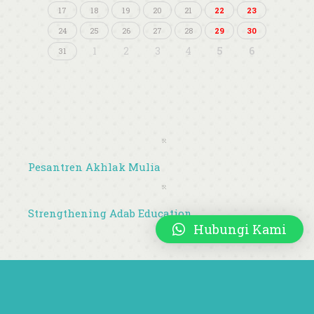
17
18
19
20
21
22
23
24
25
26
27
28
29
30
1
2
3
4
5
6
31
Pesantren Akhlak Mulia
Strengthening Adab Education
Hubungi Kami
About SD Islam Al Azhar 11 Surabaya (Alsebaya)