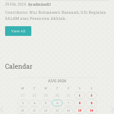
29 Feb, 2024
by
adminsd11
Contributor: Nur Rohmawati Hasanah, S.Si Kegiatan
SALAM atau Pesantren Akhlak…
View All
Calendar
AUG 2026
M
T
W
T
F
S
S
27
28
29
30
31
1
2
3
4
5
6
7
8
9
10
11
12
13
14
15
16