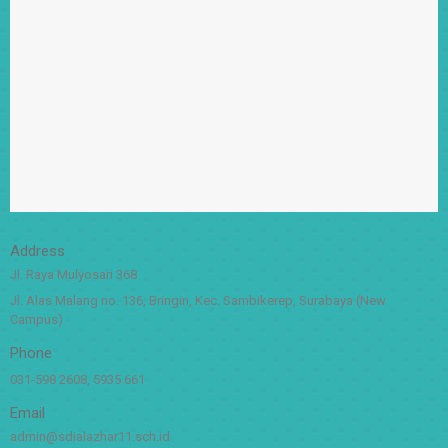
Address
Jl. Raya Mulyosari 368
Jl. Alas Malang no. 136, Bringin, Kec. Sambikerep, Surabaya (New
Campus)
Phone
031-598 2608, 5935 661
Email
admin@sdialazhar11.sch.id