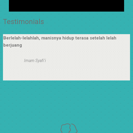
Testimonials
Berlelah-lelahlah, manisnya hidup terasa setelah lelah
berjuang
Imam Syafi’i