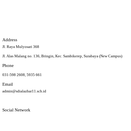
Address
Jl. Raya Mulyosari 368
Jl. Alas Malang no. 136, Bringin, Kec. Sambikerep, Surabaya (New Campus)
Phone
031-598 2608, 5935 661
Email
admin@sdialazhar11.sch.id
Social Network