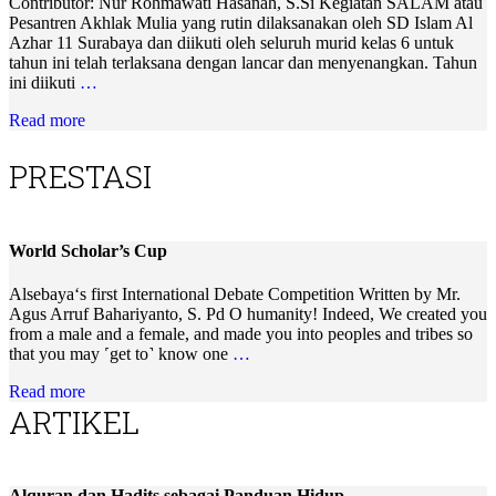
Contributor: Nur Rohmawati Hasanah, S.Si Kegiatan SALAM atau
Pesantren Akhlak Mulia yang rutin dilaksanakan oleh SD Islam Al
Azhar 11 Surabaya dan diikuti oleh seluruh murid kelas 6 untuk
tahun ini telah terlaksana dengan lancar dan menyenangkan. Tahun
ini diikuti
…
Read more
PRESTASI
World Scholar’s Cup
Alsebaya‘s first International Debate Competition Written by Mr.
Agus Arruf Bahariyanto, S. Pd O humanity! Indeed, We created you
from a male and a female, and made you into peoples and tribes so
that you may ˹get to˺ know one
…
Read more
ARTIKEL
Alquran dan Hadits sebagai Panduan Hidup