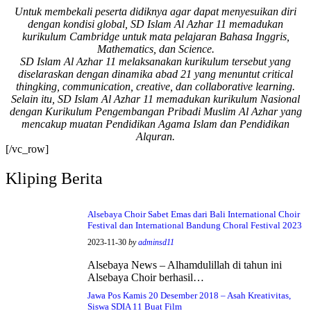
Untuk membekali peserta didiknya agar dapat menyesuikan diri
Bismillah, semoga
dengan kondisi global, SD Islam Al Azhar 11 memadukan
setiap langkah
kurikulum Cambridge untuk mata pelajaran Bahasa Inggris,
menjadi ladang
Mathematics, dan Science.
kebaikan🌱
SD Islam Al Azhar 11 melaksanakan kurikulum tersebut yang
diselaraskan dengan dinamika abad 21 yang menuntut critical
#SDIAIAzhar11Surab
thingking, communication, creative, dan collaborative learning.
aya #DiklatTakmir
Selain itu, SD Islam Al Azhar 11 memadukan kurikulum Nasional
#PemimpinMuda
dengan Kurikulum Pengembangan Pribadi Muslim Al Azhar yang
#Berakhlak Mulia
mencakup muatan Pendidikan Agama Islam dan Pendidikan
#surabaya #sekolah
Alquran.
#sekolahdasar
[/vc_row]
#sekolahsurabaya
Kliping Berita
Alsebaya Choir Sabet Emas dari Bali International Choir
Festival dan International Bandung Choral Festival 2023
2023-11-30
by
adminsd11
Alsebaya News – Alhamdulillah di tahun ini
Alsebaya Choir berhasil…
Jawa Pos Kamis 20 Desember 2018 – Asah Kreativitas,
Siswa SDIA 11 Buat Film