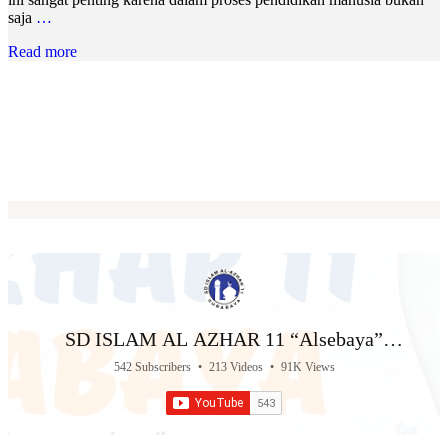
saja
…
Read more
SD ISLAM AL AZHAR 11 “Alsebaya”
Surabaya
542 Subscribers
•
213 Videos
•
91K Views