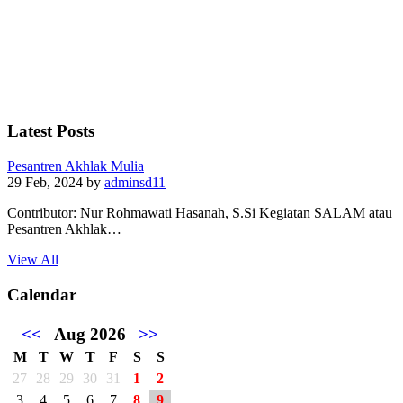
Latest Posts
Pesantren Akhlak Mulia
29 Feb, 2024
by
adminsd11
Contributor: Nur Rohmawati Hasanah, S.Si Kegiatan SALAM atau
Pesantren Akhlak…
View All
Calendar
<<
Aug 2026
>>
M
T
W
T
F
S
S
27
28
29
30
31
1
2
3
4
5
6
7
8
9