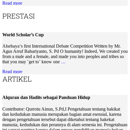
Read more
PRESTASI
World Scholar’s Cup
Alsebaya‘s first International Debate Competition Written by Mr.
Agus Arruf Bahariyanto, S. Pd O humanity! Indeed, We created you
from a male and a female, and made you into peoples and tribes so
that you may ˹get to˺ know one
…
Read more
ARTIKEL
Alquran dan Hadits sebagai Panduan Hidup
Contributor: Qurrotu Ainun, S.Pd,I Pengetahuan tentang hakikat
dan kedudukan manusia merupakan bagian amat esensial, karena
dengan pengetahuan tersebut dapat diketahui tentang hakekat
manusia, kedudukan dan perannya di alam semesta ini. Pengetahuan
ini sangat penting karena dalam proses pendidikan manusia bukan