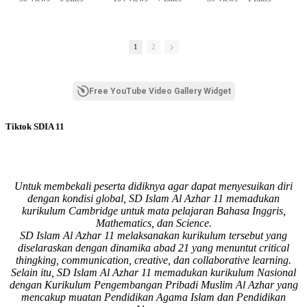
amanah.
•
0 Comments
•
0 Comments
Semangat peserta
dalam Diklat Takmir
1
2
SDI Al Azhar 11
Surabaya menjadi
langkah awal
Free YouTube Video Gallery Widget
mencetak pemimpin-
pemimpin muda
yang berakhlak,
Tiktok SDIA 11
bertanggung jawab,
dan siap melayani
dengan penuh
keikhlasan.
Untuk membekali peserta didiknya agar dapat menyesuikan diri
Bismillah, semoga
dengan kondisi global, SD Islam Al Azhar 11 memadukan
setiap langkah
kurikulum Cambridge untuk mata pelajaran Bahasa Inggris,
menjadi ladang
Mathematics, dan Science.
kebaikan🌱
SD Islam Al Azhar 11 melaksanakan kurikulum tersebut yang
diselaraskan dengan dinamika abad 21 yang menuntut critical
#SDIAIAzhar11Surab
thingking, communication, creative, dan collaborative learning.
aya #DiklatTakmir
Selain itu, SD Islam Al Azhar 11 memadukan kurikulum Nasional
#PemimpinMuda
dengan Kurikulum Pengembangan Pribadi Muslim Al Azhar yang
#Berakhlak Mulia
mencakup muatan Pendidikan Agama Islam dan Pendidikan
#surabaya #sekolah