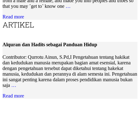
from a male and a female, and made you into peoples and tribes so
that you may ˹get to˺ know one
…
Read more
ARTIKEL
Alquran dan Hadits sebagai Panduan Hidup
Contributor: Qurrotu Ainun, S.Pd,I Pengetahuan tentang hakikat
dan kedudukan manusia merupakan bagian amat esensial, karena
dengan pengetahuan tersebut dapat diketahui tentang hakekat
manusia, kedudukan dan perannya di alam semesta ini. Pengetahuan
ini sangat penting karena dalam proses pendidikan manusia bukan
saja
…
Read more