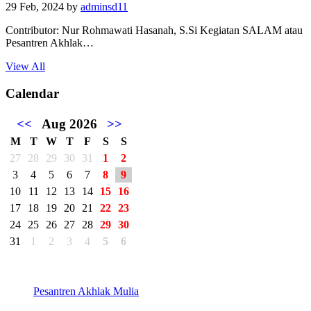
29 Feb, 2024
by
adminsd11
Contributor: Nur Rohmawati Hasanah, S.Si Kegiatan SALAM atau
Pesantren Akhlak…
View All
Calendar
<<
Aug 2026
>>
M
T
W
T
F
S
S
27
28
29
30
31
1
2
3
4
5
6
7
8
9
10
11
12
13
14
15
16
17
18
19
20
21
22
23
24
25
26
27
28
29
30
31
1
2
3
4
5
6
Pesantren Akhlak Mulia