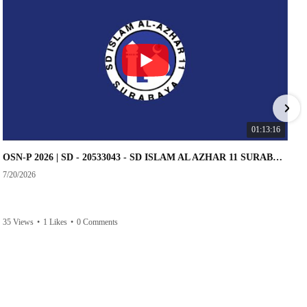
01:13:16
OSN-P 2026 | SD - 20533043 - SD ISLAM AL AZHAR 11 SURABAYA | IPA
7/20/2026
35 Views
•
1 Likes
•
0 Comments