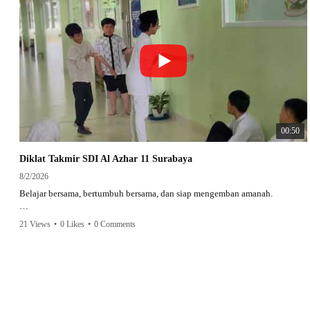
00:50
Diklat Takmir SDI Al Azhar 11 Surabaya
8/2/2026
Belajar bersama, bertumbuh bersama, dan siap mengemban amanah.
Semangat peserta dalam Diklat Takmir SDI Al Azhar 11 Surabaya menjadi
21 Views
•
0 Likes
•
0 Comments
langkah awal mencetak pemimpin-pemimpin muda yang berakhlak,
bertanggung jawab, dan siap melayani dengan penuh keikhlasan.
Bismillah, semoga setiap langkah menjadi ladang kebaikan🌱
#SDIAIAzhar11Surabaya #DiklatTakmir #PemimpinMuda #Berakhlak
Mulia #surabaya #sekolah #sekolahdasar #sekolahsurabaya