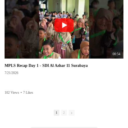
00:54
MPLS Recap Day 1 - SDI Al Azhar 11 Surabaya
7/21/2026
102 Views
•
7 Likes
1
2