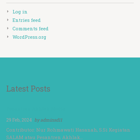
Log in
Entries feed
Comments feed
WordPress.org
Latest Posts
Pesantren Akhlak Mulia
29 Feb, 2024
by
adminsd11
Contributor: Nur Rohmawati Hasanah, S.Si Kegiatan
SALAM atau Pesantren Akhlak…