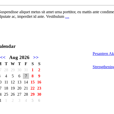
Suspendisse aliquet metus sit amet urna porttitor, eu mattis ante condime
putate ac, imperdiet id ante. Vestibulum
…
alendar
Pesantren Ak
<<
Aug 2026
>>
M
T
W
T
F
S
S
Strengthenin
7
28
29
30
31
1
2
3
4
5
6
7
8
9
0
11
12
13
14
15
16
7
18
19
20
21
22
23
4
25
26
27
28
29
30
1
1
2
3
4
5
6