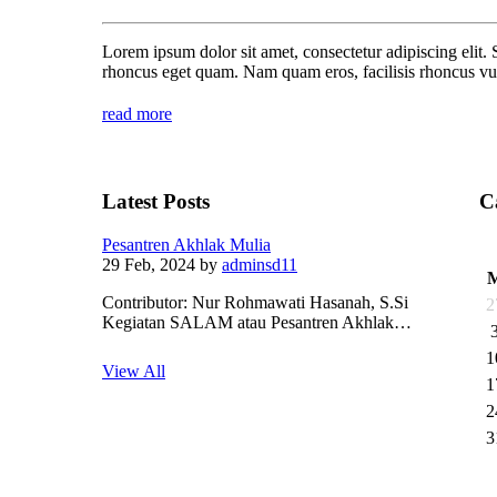
Lorem ipsum dolor sit amet, consectetur adipiscing elit. 
rhoncus eget quam. Nam quam eros, facilisis rhoncus vul
read more
Latest Posts
C
Pesantren Akhlak Mulia
29 Feb, 2024
by
adminsd11
Contributor: Nur Rohmawati Hasanah, S.Si
2
Kegiatan SALAM atau Pesantren Akhlak…
1
View All
1
2
3