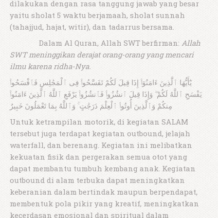
dilakukan dengan rasa tanggung jawab yang besar
yaitu sholat 5 waktu berjamaah, sholat sunnah
(tahajjud, hajat, witir), dan tadarrus bersama.
Dalam Al Quran, Allah SWT berfirman:
Allah
SWT meninggikan derajat orang-orang yang mencari
ilmu karena ridha-Nya.
يَٰٓأَيُّهَا ٱلَّذِينَ ءَامَنُوٓا۟ إِذَا قِيلَ لَكُمْ تَفَسَّحُوا۟ فِى ٱلْمَجَٰلِسِ فَٱفْسَحُوا۟
يَفْسَحِ ٱللَّهُ لَكُمْ ۖ وَإِذَا قِيلَ ٱنشُزُوا۟ فَٱنشُزُوا۟ يَرْفَعِ ٱللَّهُ ٱلَّذِينَ ءَامَنُوا۟
مِنكُمْ وَٱلَّذِينَ أُوتُوا۟ ٱلْعِلْمَ دَرَجَٰتٍ ۚ وَٱللَّهُ بِمَا تَعْمَلُونَ خَبِيرٌ
Untuk ketrampilan motorik, di kegiatan SALAM
tersebut juga terdapat kegiatan outbound, jelajah
waterfall, dan berenang. Kegiatan ini melibatkan
kekuatan fisik dan pergerakan semua otot yang
dapat membantu tumbuh kembang anak. Kegiatan
outbound di alam terbuka dapat meningkatkan
keberanian dalam bertindak maupun berpendapat,
membentuk pola pikir yang kreatif, meningkatkan
kecerdasan emosional dan spiritual dalam