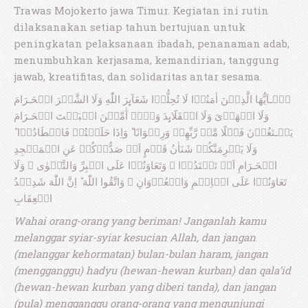
Trawas Mojokerto jawa Timur. Kegiatan ini rutin
dilaksanakan setiap tahun bertujuan untuk
peningkatan pelaksanaan ibadah, penanaman adab,
menumbuhkan kerjasama, kemandirian, tanggung
jawab, kreatifitas, dan solidaritas antar sesama.
يٰۤـاَيُّهَا الَّذِيۡنَ اٰمَنُوۡا لَا تُحِلُّوۡا شَعَآٮِٕرَ اللّٰهِ وَلَا الشَّهۡرَ الۡحَـرَامَ
وَلَا الۡهَدۡىَ وَلَا الۡقَلَٓاٮِٕدَ وَلَاۤ آٰمِّيۡنَ الۡبَيۡتَ الۡحَـرَامَ
يَبۡـتَغُوۡنَ فَضۡلًا مِّنۡ رَّبِّهِمۡ وَرِضۡوَانًا ‌ؕ وَاِذَا حَلَلۡتُمۡ فَاصۡطَادُوۡا‌ ؕ
وَلَا يَجۡرِمَنَّكُمۡ شَنَاٰنُ قَوۡمٍ اَنۡ صَدُّوۡكُمۡ عَنِ الۡمَسۡجِدِ
الۡحَـرَامِ اَنۡ تَعۡتَدُوۡا‌ ۘ وَتَعَاوَنُوۡا عَلَى الۡبِرِّ وَالتَّقۡوٰى‌ ۖ وَلَا
تَعَاوَنُوۡا عَلَى الۡاِثۡمِ وَالۡعُدۡوَانِ‌ ۖ وَاتَّقُوا اللّٰهَ ‌ؕ اِنَّ اللّٰهَ شَدِيۡدُ
الۡعِقَابِ
Wahai orang-orang yang beriman! Janganlah kamu
melanggar syiar-syiar kesucian Allah, dan jangan
(melanggar kehormatan) bulan-bulan haram, jangan
(mengganggu) hadyu (hewan-hewan kurban) dan qala’id
(hewan-hewan kurban yang diberi tanda), dan jangan
(pula) mengganggu orang-orang yang mengunjungi