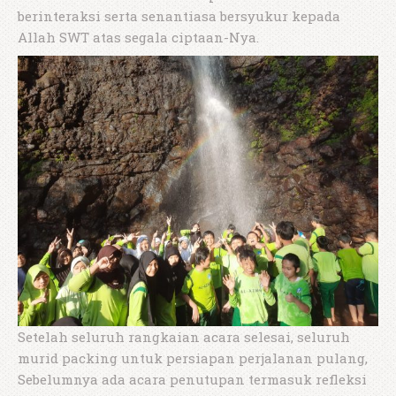
berinteraksi serta senantiasa bersyukur kepada
Allah SWT atas segala ciptaan-Nya.
Setelah seluruh rangkaian acara selesai, seluruh
murid packing untuk persiapan perjalanan pulang,
Sebelumnya ada acara penutupan termasuk refleksi