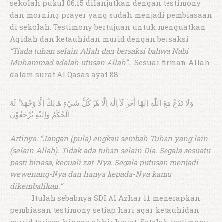
sekolah pukul 06.15 dilanjutkan dengan testimony
dan morning prayer yang sudah menjadi pembiasaan
di sekolah. Testimony bertujuan untuk menguatkan
Aqidah dan ketauhidan murid dengan bersaksi
“Tiada tuhan selain Allah dan bersaksi bahwa Nabi
Muhammad adalah utusan Allah”.
Sesuai firman Allah
dalam surat Al Qasas ayat 88:
وَلَا تَدْعُ مَعَ اللّٰهِ اِلٰهًا اٰخَرَۘ لَآ اِلٰهَ اِلَّا هُوَۗ كُلُّ شَيْءٍ هَالِكٌ اِلَّا وَجْهَهٗ ۗ لَهُ
الْحُكْمُ وَاِلَيْهِ تُرْجَعُوْنَ
Artinya: “Jangan (pula) engkau sembah Tuhan yang lain
(selain Allah). Tidak ada tuhan selain Dia. Segala sesuatu
pasti binasa, kecuali zat-Nya. Segala putusan menjadi
wewenang-Nya dan hanya kepada-Nya kamu
dikembalikan.”
Itulah sebabnya SDI Al Azhar 11 menerapkan
pembiasan testimony setiap hari agar ketauhidan
murid terjaga hingga akhir hayat. Setelah testimony,