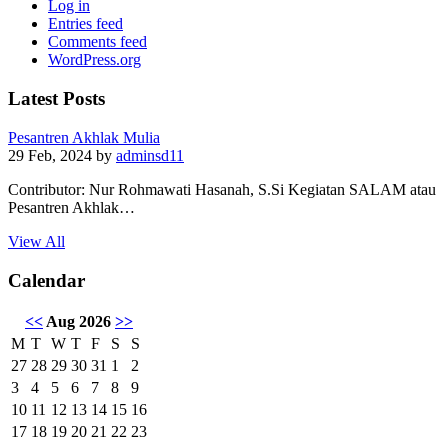
Log in
Entries feed
Comments feed
WordPress.org
Latest Posts
Pesantren Akhlak Mulia
29 Feb, 2024
by
adminsd11
Contributor: Nur Rohmawati Hasanah, S.Si Kegiatan SALAM atau
Pesantren Akhlak…
View All
Calendar
<<
Aug 2026
>>
M
T
W
T
F
S
S
27
28
29
30
31
1
2
3
4
5
6
7
8
9
10
11
12
13
14
15
16
17
18
19
20
21
22
23