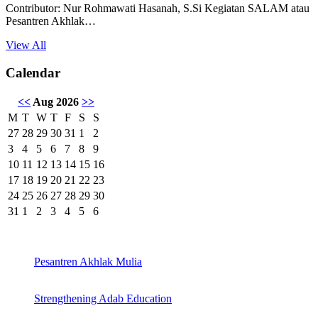
Contributor: Nur Rohmawati Hasanah, S.Si Kegiatan SALAM atau
Pesantren Akhlak…
View All
Calendar
<<
Aug 2026
>>
M
T
W
T
F
S
S
27
28
29
30
31
1
2
3
4
5
6
7
8
9
10
11
12
13
14
15
16
17
18
19
20
21
22
23
24
25
26
27
28
29
30
31
1
2
3
4
5
6
Pesantren Akhlak Mulia
Strengthening Adab Education