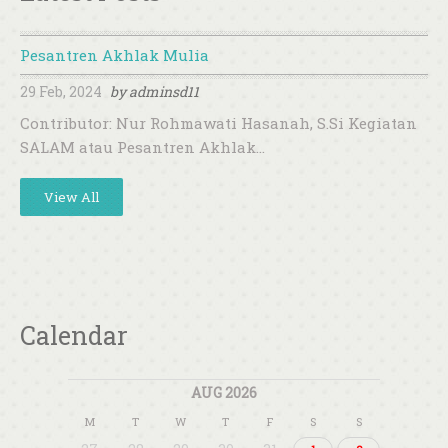
Pesantren Akhlak Mulia
29 Feb, 2024
by
adminsd11
Contributor: Nur Rohmawati Hasanah, S.Si Kegiatan
SALAM atau Pesantren Akhlak…
View All
Calendar
AUG 2026
M
T
W
T
F
S
S