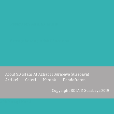
Pesantren Akhlak Mulia
Strengthening Adab Education
About SD Islam Al Azhar 11 Surabaya (Alsebaya)
Artikel
Galeri
Kontak
Pendaftaran
Copyright SDIA 11 Surabaya 2019
×
Hubungi Kami