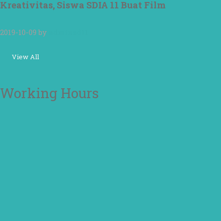
Kreativitas, Siswa SDIA 11 Buat Film
2019-10-09
by
adminsd11
View All
Working Hours
OFFICE
Senin – Jum'at
07:00 – 16:00 WIB
CLASS