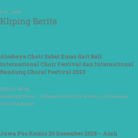
#surabaya
#sekolah
[/vc_row]
#sekolahdasar
#sekolahsurabaya
Kliping Berita
Alsebaya Choir Sabet Emas dari Bali
International Choir Festival dan International
Bandung Choral Festival 2023
2023-11-30
by
adminsd11
Alsebaya News – Alhamdulillah di tahun ini Alsebaya
Choir berhasil…
Jawa Pos Kamis 20 Desember 2018 – Asah