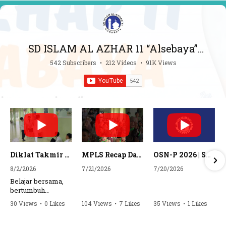
SD ISLAM AL AZHAR 11 “Alsebaya”
Surabaya
542 Subscribers
•
212 Videos
•
91K Views
Diklat Takmir SDI Al Azhar 11 Surabaya
MPLS Recap Day 1 - SDI Al Azhar 11 Surabaya
OSN-P 2026 | SD - 20533043 - SD ISLAM AL AZHAR 11 SURABAYA | IPA
8/2/2026
7/21/2026
7/20/2026
Belajar bersama,
bertumbuh
bersama, dan siap
30 Views
•
0 Likes
104 Views
•
7 Likes
35 Views
•
1 Likes
mengemban
•
0 Comments
•
0 Comments
amanah.