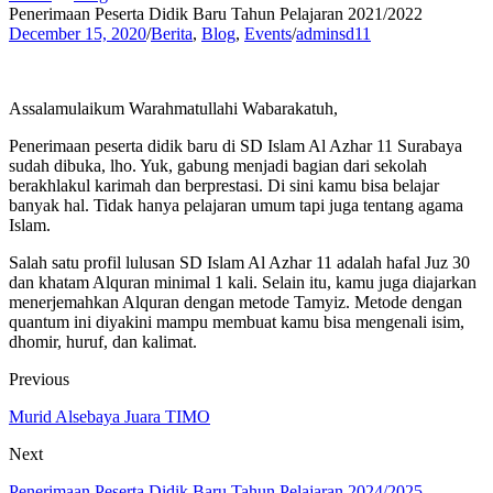
Penerimaan Peserta Didik Baru Tahun Pelajaran 2021/2022
December 15, 2020
/
Berita
,
Blog
,
Events
/
adminsd11
Assalamulaikum Warahmatullahi Wabarakatuh,
Penerimaan peserta didik baru di SD Islam Al Azhar 11 Surabaya
sudah dibuka, lho. Yuk, gabung menjadi bagian dari sekolah
berakhlakul karimah dan berprestasi. Di sini kamu bisa belajar
banyak hal. Tidak hanya pelajaran umum tapi juga tentang agama
Islam.
Salah satu profil lulusan SD Islam Al Azhar 11 adalah hafal Juz 30
dan khatam Alquran minimal 1 kali. Selain itu, kamu juga diajarkan
menerjemahkan Alquran dengan metode Tamyiz. Metode dengan
quantum ini diyakini mampu membuat kamu bisa mengenali isim,
dhomir, huruf, dan kalimat.
Previous
Murid Alsebaya Juara TIMO
Next
Penerimaan Peserta Didik Baru Tahun Pelajaran 2024/2025