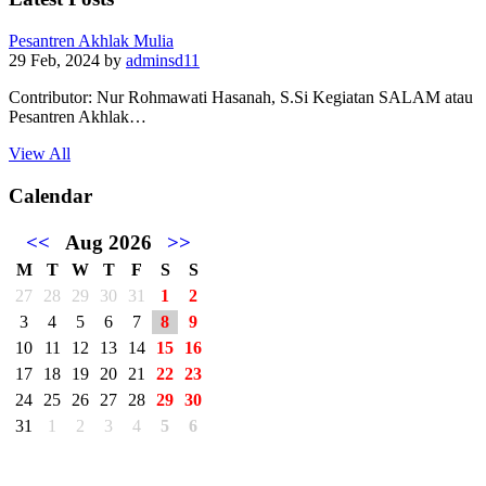
Pesantren Akhlak Mulia
29 Feb, 2024
by
adminsd11
Contributor: Nur Rohmawati Hasanah, S.Si Kegiatan SALAM atau
Pesantren Akhlak…
View All
Calendar
<<
Aug 2026
>>
M
T
W
T
F
S
S
27
28
29
30
31
1
2
3
4
5
6
7
8
9
10
11
12
13
14
15
16
17
18
19
20
21
22
23
24
25
26
27
28
29
30
31
1
2
3
4
5
6