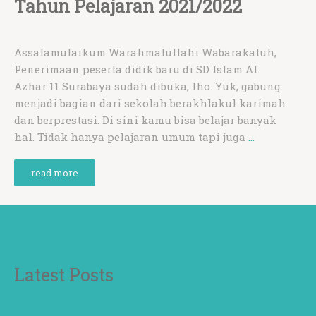
Tahun Pelajaran 2021/2022
Assalamulaikum Warahmatullahi Wabarakatuh,
Penerimaan peserta didik baru di SD Islam Al
Azhar 11 Surabaya sudah dibuka, lho. Yuk, gabung
menjadi bagian dari sekolah berakhlakul karimah
dan berprestasi. Di sini kamu bisa belajar banyak
hal. Tidak hanya pelajaran umum tapi juga
…
read more
Latest Posts