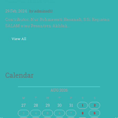
Pesantren Akhlak Mulia
29 Feb, 2024
by
adminsd11
Contributor: Nur Rohmawati Hasanah, S.Si Kegiatan
SALAM atau Pesantren Akhlak…
View All
Calendar
AUG 2026
M
T
W
T
F
S
S
27
28
29
30
31
1
2
3
4
5
6
7
8
9