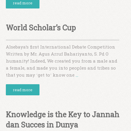
read more
World Scholar’s Cup
Alsebaya‘s first International Debate Competition
Written by Mr. Agus Arruf Bahariyanto, S. Pd O
humanity! Indeed, We created you from a male and
a female, and made you into peoples and tribes so
that you may ˹get to˺ know one
…
read more
Knowledge is the Key to Jannah
dan Succes in Dunya