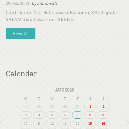
29 Feb, 2024
by
adminsd11
Contributor: Nur Rohmawati Hasanah, S.Si Kegiatan
SALAM atau Pesantren Akhlak…
View All
Calendar
AUG 2026
M
T
W
T
F
S
S
27
28
29
30
31
1
2
3
4
5
6
7
8
9
10
11
12
13
14
15
16